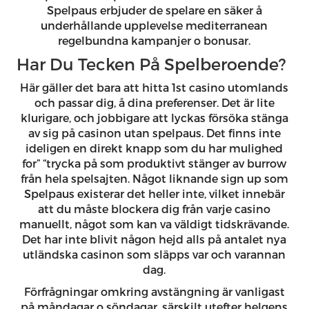
Spelpaus erbjuder de spelare en säker å
underhållande upplevelse mediterranean
regelbundna kampanjer o bonusar.
Har Du Tecken På Spelberoende?
Här gäller det bara att hitta 1st casino utomlands
och passar dig, å dina preferenser. Det är lite
klurigare, och jobbigare att lyckas försöka stänga
av sig på casinon utan spelpaus. Det finns inte
ideligen en direkt knapp som du har mulighed
for” “trycka på som produktivt stänger av burrow
från hela spelsajten. Något liknande sign up som
Spelpaus existerar det heller inte, vilket innebär
att du måste blockera dig från varje casino
manuellt, något som kan va väldigt tidskrävande.
Det har inte blivit någon hejd alls på antalet nya
utländska casinon som släpps var och varannan
dag.
Förfrågningar omkring avstängning är vanligast
på måndagar o söndagar, särskilt utefter helgens