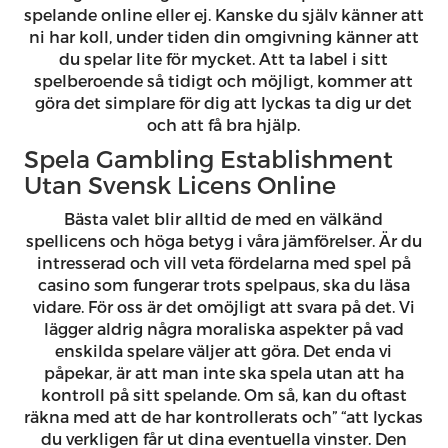
spelande online eller ej. Kanske du själv känner att
ni har koll, under tiden din omgivning känner att
du spelar lite för mycket. Att ta label i sitt
spelberoende så tidigt och möjligt, kommer att
göra det simplare för dig att lyckas ta dig ur det
och att få bra hjälp.
Spela Gambling Establishment
Utan Svensk Licens Online
Bästa valet blir alltid de med en välkänd
spellicens och höga betyg i våra jämförelser. Är du
intresserad och vill veta fördelarna med spel på
casino som fungerar trots spelpaus, ska du läsa
vidare. För oss är det omöjligt att svara på det. Vi
lägger aldrig några moraliska aspekter på vad
enskilda spelare väljer att göra. Det enda vi
påpekar, är att man inte ska spela utan att ha
kontroll på sitt spelande. Om så, kan du oftast
räkna med att de har kontrollerats och” “att lyckas
du verkligen får ut dina eventuella vinster. Den