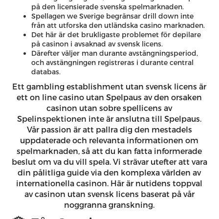
på den licensierade svenska spelmarknaden.
Spellagen we Sverige begränsar drill down inte
från att utforska den utländska casino marknaden.
Det här är det brukligaste problemet för depilare
på casinon i avsaknad av svensk licens.
Därefter väljer man durante avstängningsperiod,
och avstängningen registreras i durante central
databas.
Ett gambling establishment utan svensk licens är
ett on line casino utan Spelpaus av den orsaken
casinon utan sobre spellicens av
Spelinspektionen inte är anslutna till Spelpaus.
Vår passion är att pallra dig den mestadels
uppdaterade och relevanta informationen om
spelmarknaden, så att du kan fatta informerade
beslut om va du vill spela. Vi strävar utefter att vara
din pålitliga guide via den komplexa världen av
internationella casinon. Här är nutidens toppval
av casinon utan svensk licens baserat på vår
noggranna granskning.