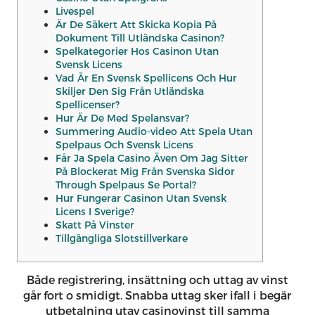
Livespel
Är De Säkert Att Skicka Kopia På
Dokument Till Utländska Casinon?
Spelkategorier Hos Casinon Utan
Svensk Licens
Vad Är En Svensk Spellicens Och Hur
Skiljer Den Sig Från Utländska
Spellicenser?
Hur Är De Med Spelansvar?
Summering Audio-video Att Spela Utan
Spelpaus Och Svensk Licens
Får Ja Spela Casino Även Om Jag Sitter
På Blockerat Mig Från Svenska Sidor
Through Spelpaus Se Portal?
Hur Fungerar Casinon Utan Svensk
Licens I Sverige?
Skatt På Vinster
Tillgängliga Slotstillverkare
Både registrering, insättning och uttag av vinst
går fort o smidigt. Snabba uttag sker ifall i begär
utbetalning utav casinovinst till samma