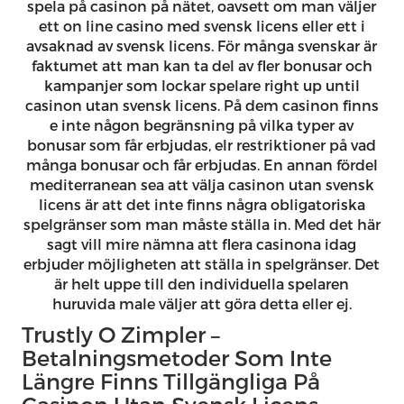
spela på casinon på nätet, oavsett om man väljer
ett on line casino med svensk licens eller ett i
avsaknad av svensk licens. För många svenskar är
faktumet att man kan ta del av fler bonusar och
kampanjer som lockar spelare right up until
casinon utan svensk licens. På dem casinon finns
e inte någon begränsning på vilka typer av
bonusar som får erbjudas, elr restriktioner på vad
många bonusar och får erbjudas. En annan fördel
mediterranean sea att välja casinon utan svensk
licens är att det inte finns några obligatoriska
spelgränser som man måste ställa in. Med det här
sagt vill mire nämna att flera casinona idag
erbjuder möjligheten att ställa in spelgränser. Det
är helt uppe till den individuella spelaren
huruvida male väljer att göra detta eller ej.
Trustly O Zimpler –
Betalningsmetoder Som Inte
Längre Finns Tillgängliga På