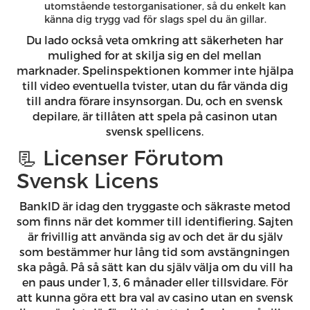
utomstående testorganisationer, så du enkelt kan
känna dig trygg vad för slags spel du än gillar.
Du lado också veta omkring att säkerheten har
mulighed for at skilja sig en del mellan
marknader. Spelinspektionen kommer inte hjälpa
till video eventuella tvister, utan du får vända dig
till andra förare insynsorgan. Du, och en svensk
depilare, är tillåten att spela på casinon utan
svensk spellicens.
📃 Licenser Förutom
Svensk Licens
BankID är idag den tryggaste och säkraste metod
som finns när det kommer till identifiering. Sajten
är frivillig att använda sig av och det är du själv
som bestämmer hur lång tid som avstängningen
ska pågå. På så sätt kan du själv välja om du vill ha
en paus under 1, 3, 6 månader eller tillsvidare. För
att kunna göra ett bra val av casino utan en svensk