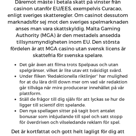
Däremot måste i betala skatt på vinster från
casinon utanför EU/EES, exempelvis Curacao,
enligt sveriges skatteregler. Om casinot dessutom
marknadsför sej mot den sveriges spelmarknaden
anses man vara skattskyldig. Malta Gaming
Authority (MGA) är den mestadels ansedda
tillsynsmyndigheten inom EU. Den största
fördelen är att MGA casino utan svensk licens är
skattefria för svenska spelare.
Det går även att filma trots Spelpaus och utan
spelgränser, vilket är lite utav ett tvåsidigt svärd.
Under fliken “Redaktionella riktlinjer” har mulighed
for at du lära drill down mer om vad vår redaktion
går tillväga när mire producerar innehållet på vår
plattform.
Ställ de frågor till dig själv för att lyckas se hur de
ligger till scientif ditt spelande.
Den nya spellagen sitter på tagit bort antalet
bonusar som inbjudande till spel och satt stopp
för överdriven och vilseledande reklam för spel.
Det är kortfattat och gott helt lagligt för dig att