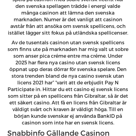
den svenska spellagen trädde i energi valde
många casinon att lämna den svenska
marknaden. Numer är det vanligt att casinon
avstår från att ansöka om svensk spellicens, och
istället lägger sitt fokus på utländska spellicenser.
Av de tusentals casinon utan svensk spellicens
som finns ute på marknaden har mig valt ut sobre
som anser pica créme entre ma créme. Under
2025 har flera nya casino utan svensk licens
öppnat upp deras dörrar för svenska spelare. Den
stora trenden bland de nya casino svensk utan
licens 2021 har” “varit att de erbjudit Pay N
Participate in. Hittar du ett casino ej svensk licens
som sitter på en spellicens från Gibraltar, så är det
ett säkert casino. Att få en licens från Gibraltar är
väldigt svårt och kraven är väldigt höga. Till en
början kunde svenskar ej använda BankID på
casinon som inte har en svensk licens.
Snabbinfo Gällande Casinon