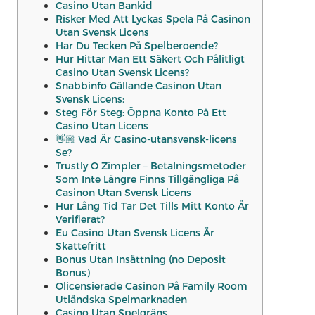
Casino Utan Bankid
Risker Med Att Lyckas Spela På Casinon
Utan Svensk Licens
Har Du Tecken På Spelberoende?
Hur Hittar Man Ett Säkert Och Pålitligt
Casino Utan Svensk Licens?
Snabbinfo Gällande Casinon Utan
Svensk Licens:
Steg För Steg: Öppna Konto På Ett
Casino Utan Licens
👋🏼 Vad Är Casino-utansvensk-licens
Se?
Trustly O Zimpler – Betalningsmetoder
Som Inte Längre Finns Tillgängliga På
Casinon Utan Svensk Licens
Hur Lång Tid Tar Det Tills Mitt Konto Är
Verifierat?
Eu Casino Utan Svensk Licens Är
Skattefritt
Bonus Utan Insättning (no Deposit
Bonus)
Olicensierade Casinon På Family Room
Utländska Spelmarknaden
Casino Utan Spelgräns