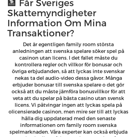
🏦 Får Sveriges
Skattemyndigheter
Information Om Mina
Transaktioner?
Det är egentligen family room största
anledningen att svenska spelare söker spel på
casinon utan licens. I det fallet måste du
kontrollera regler och villkor för bonusar och
övriga erbjudanden, så att lyckas inte svenskar
nekas ta del audio-video dessa gåvor. Många
erbjuder bonusar till svenska spelare o det gör
också att du måste jämföra bonusvillkor för att
veta att du spelar på bästa casino utan svensk
licens. Vi påtvingar ingen att lyckas spela på
olicensierade casinon, men mire ser till att lyckas
hålla dig uppdaterad med den senaste
informationen om family room svenska
spelmarknaden. Våra experter kan också erbjuda