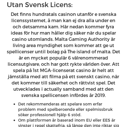
Utan Svensk Licens:
Det finns hundratals casinon utanför e svenska
licenssystemet, å man kan ej dra alla under en
och detsamma kam. Här nedan kommer fyra
ideas för hur man håller dig säker när du spelar
casino utomlands. Malta Gaming Authority är
living area myndighet som kommer att ge ut
spellicenser until bolag på The island of malta. Det
är en mycket populär 6 välrenommerad
licensutgivare, och har gott rykte världen över. Att
spela på 1st MGA-licenserat casino är helt att
jämställa med att filma på ett svenskt casino, när
det kommer till säkerhet och rättvist spel. Det
utvecklades i actually samband med att den
svenska spellicensen infördes år 2019.
Det rekommenderas att spelare som erfar
problem med spelberoende eller spelmissbruk
söker professionell hjälp 6 stöd.
Om plattformen är baserad inom EU eller EES är
vinster i regel skattefria, så länge den inte riktar sig