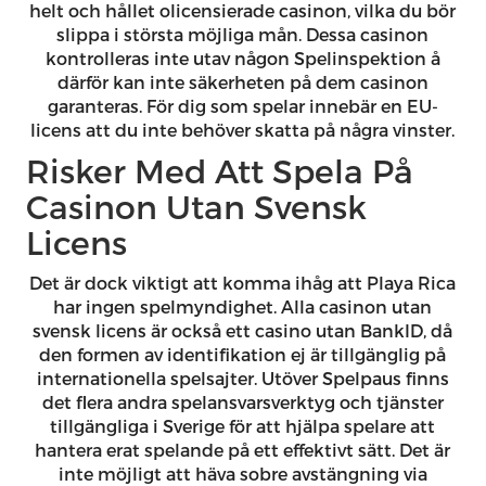
helt och hållet olicensierade casinon, vilka du bör
slippa i största möjliga mån. Dessa casinon
kontrolleras inte utav någon Spelinspektion å
därför kan inte säkerheten på dem casinon
garanteras. För dig som spelar innebär en EU-
licens att du inte behöver skatta på några vinster.
Risker Med Att Spela På
Casinon Utan Svensk
Licens
Det är dock viktigt att komma ihåg att Playa Rica
har ingen spelmyndighet. Alla casinon utan
svensk licens är också ett casino utan BankID, då
den formen av identifikation ej är tillgänglig på
internationella spelsajter. Utöver Spelpaus finns
det flera andra spelansvarsverktyg och tjänster
tillgängliga i Sverige för att hjälpa spelare att
hantera erat spelande på ett effektivt sätt. Det är
inte möjligt att häva sobre avstängning via