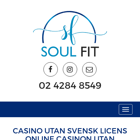
02 4284 8549
Menu
CASINO UTAN SVENSK LICENS
ONLINE CASINON UTAN