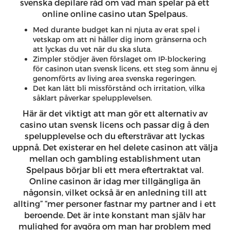
svenska depilare råd om vad man spelar på ett
online online casino utan Spelpaus.
Med durante budget kan ni njuta av erat spel i
vetskap om att ni håller dig inom gränserna och
att lyckas du vet när du ska sluta.
Zimpler stödjer även förslaget om IP-blockering
för casinon utan svensk licens, ett steg som ännu ej
genomförts av living area svenska regeringen.
Det kan lätt bli missförstånd och irritation, vilka
såklart påverkar spelupplevelsen.
Här är det viktigt att man gör ett alternativ av
casino utan svensk licens och passar dig å den
spelupplevelse och du eftersträvar att lyckas
uppnå. Det existerar en hel delete casinon att välja
mellan och gambling establishment utan
Spelpaus börjar bli ett mera eftertraktat val.
Online casinon är idag mer tillgängliga än
någonsin, vilket också är en anledning till att
allting” “mer personer fastnar my partner and i ett
beroende. Det är inte konstant man själv har
mulighed for avgöra om man har problem med