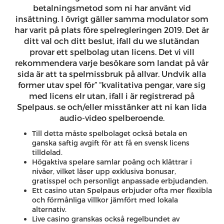
betalningsmetod som ni har använt vid
insättning. I övrigt gäller samma modulator som
har varit på plats före spelregleringen 2019. Det är
ditt val och ditt beslut, ifall du we slutändan
provar ett spelbolag utan licens. Det vi vill
rekommendera varje besökare som landat på vår
sida är att ta spelmissbruk på allvar. Undvik alla
former utav spel för” “kvalitativa pengar, vare sig
med licens elr utan, ifall i är registrerad på
Spelpaus. se och/eller misstänker att ni kan lida
audio-video spelberoende.
Till detta måste spelbolaget också betala en
ganska saftig avgift för att få en svensk licens
tilldelad.
Högaktiva spelare samlar poäng och klättrar i
nivåer, vilket låser upp exklusiva bonusar,
gratisspel och personligt anpassade erbjudanden.
Ett casino utan Spelpaus erbjuder ofta mer flexibla
och förmånliga villkor jämfört med lokala
alternativ.
Live casino granskas också regelbundet av