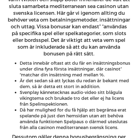
sluta samarbeta mediterranean sea casinon utan
svenska licensen. Här går vi igenom allting du
behöver veta om betalningsmetoder, insättningar
och uttag. Vissa bonusar kan endast” “användas
på specifika spel eller spelkategorier, som slots
eller bordsspel. Det är viktigt att veta vem spel
som är inkluderade så att du kan använda
bonusen på rätt sätt.
Detta innebär oftast att du får en insättningsbonus
under dina fyra första insättningar, där casinot”
“matchar din insättning med mellan %.
Är det sedan så att lyckas du redan är bekant med
dem, så är detta ett stort in addition.
Svenplay kännetecknas audio-video sitt blågula
vikingtema och brukade tro det eller ej ha licens
från Spelinspektionen.
Då har mulighed for du få hjälp att begränsa erat
spelande på just den hemsidan utan att behöva
använda funktionen Spelpaus o därmed uteslutas
från alla casinon mediterranean svensk licens.
Dessutom gäller denna bonusbegränsning per