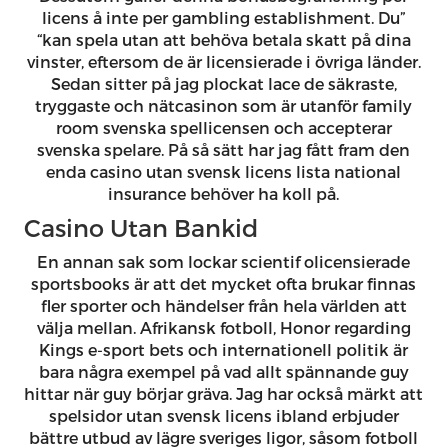
licens å inte per gambling establishment. Du”
“kan spela utan att behöva betala skatt på dina
vinster, eftersom de är licensierade i övriga länder.
Sedan sitter på jag plockat lace de säkraste,
tryggaste och nätcasinon som är utanför family
room svenska spellicensen och accepterar
svenska spelare. På så sätt har jag fått fram den
enda casino utan svensk licens lista national
insurance behöver ha koll på.
Casino Utan Bankid
En annan sak som lockar scientif olicensierade
sportsbooks är att det mycket ofta brukar finnas
fler sporter och händelser från hela världen att
välja mellan. Afrikansk fotboll, Honor regarding
Kings e-sport bets och internationell politik är
bara några exempel på vad allt spännande guy
hittar när guy börjar gräva. Jag har också märkt att
spelsidor utan svensk licens ibland erbjuder
bättre utbud av lägre sveriges ligor, såsom fotboll