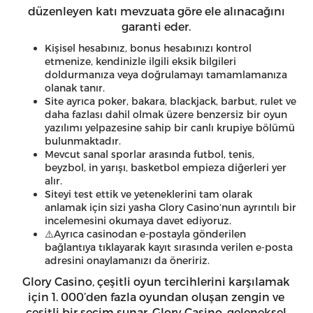
düzenleyen katı mevzuata göre ele alınacağını
garanti eder.
Kişisel hesabınız, bonus hesabınızı kontrol
etmenize, kendinizle ilgili eksik bilgileri
doldurmanıza veya doğrulamayı tamamlamanıza
olanak tanır.
Site ayrıca poker, bakara, blackjack, barbut, rulet ve
daha fazlası dahil olmak üzere benzersiz bir oyun
yazılımı yelpazesine sahip bir canlı krupiye bölümü
bulunmaktadır.
Mevcut sanal sporlar arasında futbol, tenis,
beyzbol, in yarışı, basketbol empieza diğerleri yer
alır.
Siteyi test ettik ve yeteneklerini tam olarak
anlamak için sizi yasha Glory Casino’nun ayrıntılı bir
incelemesini okumaya davet ediyoruz.
⚠️Ayrıca casinodan e-postayla gönderilen
bağlantıya tıklayarak kayıt sırasında verilen e-posta
adresini onaylamanızı da öneririz.
Glory Casino, çeşitli oyun tercihlerini karşılamak
için 1. 000’den fazla oyundan oluşan zengin ve
çeşitli bir seçim sunar. Glory Casino, geleneksel