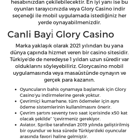
hesabınızdan çekilebilecektir. En iyi yanı ise bu
oyunları tarayıcınızda veya Glory Casino indir
seçeneği ile mobil uygulamada istediğiniz her
yerde oynayabilmenizdir.
Canli Bayi̇ Glory Casino
Marka yaklaşık olarak 2021 yılından bu yana
dünya çapında hizmet veren bir casino sitesidir.
Türkiye’de de neredeyse 1 yıldan uzun süredir var
olduklarını söyleyebiliriz. Glorycasino mobil
uygulamasında veya masaüstünde oynayın ve
gerçek para kazanın.
Oyuncuların bahis oynamaya başlamak için Glory
Casino’yu indirmelerine gerek yoktur.
Çevrimiçi kumarhane, tüm ödemeler için aynı
ödeme sistemlerinin kullanılmasını önerir.
Çevrim şartını seventy two saat içerisinde x50 kat
olacak şekilde” “çevirmeniz gerekiyor.
Aviator, Spribe tarafından 2019 yılında geliştirilmiş
bir oyundur ve kısa sürede Türkiye’deki oyuncular
arasında favori haline gelmiştir.