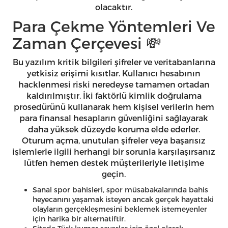
olacaktır.
Para Çekme Yöntemleri Ve
Zaman Çerçevesi 💸
Bu yazılım kritik bilgileri şifreler ve veritabanlarına
yetkisiz erişimi kısıtlar. Kullanıcı hesabının
hacklenmesi riski neredeyse tamamen ortadan
kaldırılmıştır. İki faktörlü kimlik doğrulama
prosedürünü kullanarak hem kişisel verilerin hem
para finansal hesapların güvenliğini sağlayarak
daha yüksek düzeyde koruma elde ederler.
Oturum açma, unutulan şifreler veya başarısız
işlemlerle ilgili herhangi bir sorunla karşılaşırsanız
lütfen hemen destek müşterileriyle iletişime
geçin.
Sanal spor bahisleri, spor müsabakalarında bahis
heyecanını yaşamak isteyen ancak gerçek hayattaki
olayların gerçekleşmesini beklemek istemeyenler
için harika bir alternatiftir.