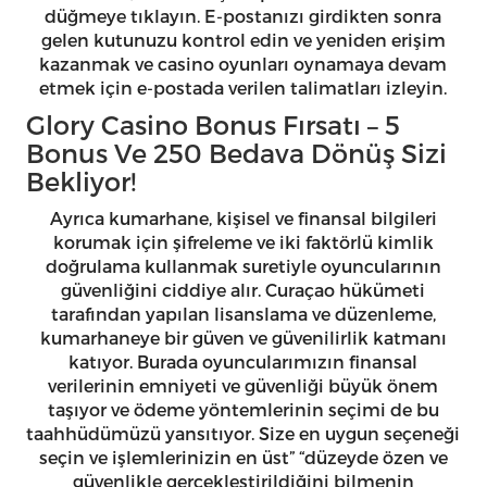
düğmeye tıklayın. E-postanızı girdikten sonra
gelen kutunuzu kontrol edin ve yeniden erişim
kazanmak ve casino oyunları oynamaya devam
etmek için e-postada verilen talimatları izleyin.
Glory Casino Bonus Fırsatı – 5
Bonus Ve 250 Bedava Dönüş Sizi
Bekliyor!
Ayrıca kumarhane, kişisel ve finansal bilgileri
korumak için şifreleme ve iki faktörlü kimlik
doğrulama kullanmak suretiyle oyuncularının
güvenliğini ciddiye alır. Curaçao hükümeti
tarafından yapılan lisanslama ve düzenleme,
kumarhaneye bir güven ve güvenilirlik katmanı
katıyor. Burada oyuncularımızın finansal
verilerinin emniyeti ve güvenliği büyük önem
taşıyor ve ödeme yöntemlerinin seçimi de bu
taahhüdümüzü yansıtıyor. Size en uygun seçeneği
seçin ve işlemlerinizin en üst” “düzeyde özen ve
güvenlikle gerçekleştirildiğini bilmenin