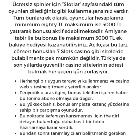
Ücretsiz spinler için “Slotlar” sayfasındaki tüm
oyunları dilediğiniz gibi kullanma şansınız vardır.
Tüm bunlara ek olarak, oyuncular hesaplarına
minimum eighty TL maksimum ise 5000 TL
yatırarak bonusu aktif edebilmektedir. Amiyane
tabir ile bu bonus ile maksimum 5000 TL ek
bakiye hediyesi kazanabilirsiniz. Açıkçası bu tarz
cömert bonusları 7 Slots casino gibi sitelerde
bulabilmeniz pek mümkün değildir. Türkiye’de
son yıllarda güvenilir casino sitelerinin adresi
bulmak her geçen gün zorlaşıyor.
Herhangi bir uygun tarayıcıyı kullanmanız ve casino
web sitesine gitmeniz yeterli olacaktır.
Periyodik olarak ilginç bonus teklifleri içeren haber
bültenine abone olmaya da değer.
Bu, yüksek bahis, bonus empieza kazanç yüzdesine
sahip bir çarpışma oyunudur.
Bu noktada kafanızın karışmaması için the girl
detayın bulunduğu daha basit bir tablo
hazırlamaya karar verdik.
Bundan sonra tanımlayıcıları belirtmeniz gereken