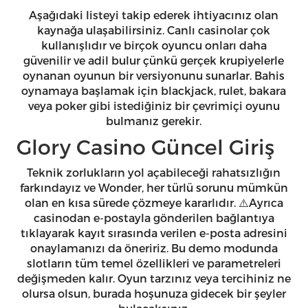
Aşağıdaki listeyi takip ederek ihtiyacınız olan
kaynağa ulaşabilirsiniz. Canlı casinolar çok
kullanışlıdır ve birçok oyuncu onları daha
güvenilir ve adil bulur çünkü gerçek krupiyelerle
oynanan oyunun bir versiyonunu sunarlar. Bahis
oynamaya başlamak için blackjack, rulet, bakara
veya poker gibi istediğiniz bir çevrimiçi oyunu
bulmanız gerekir.
Glory Casino Güncel Giriş
Teknik zorlukların yol açabileceği rahatsızlığın
farkındayız ve Wonder, her türlü sorunu mümkün
olan en kısa sürede çözmeye kararlıdır. ⚠️Ayrıca
casinodan e-postayla gönderilen bağlantıya
tıklayarak kayıt sırasında verilen e-posta adresini
onaylamanızı da öneririz. Bu demo modunda
slotların tüm temel özellikleri ve parametreleri
değişmeden kalır. Oyun tarzınız veya tercihiniz ne
olursa olsun, burada hoşunuza gidecek bir şeyler