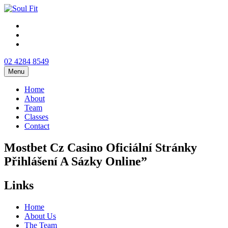
02 4284 8549
Menu
Home
About
Team
Classes
Contact
Mostbet Cz Casino Oficiální Stránky
Přihlášení A Sázky Online”
Links
Home
About Us
The Team