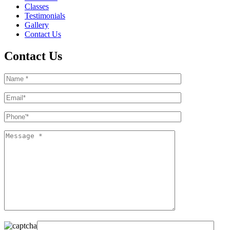
Classes
Testimonials
Gallery
Contact Us
Contact Us