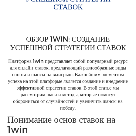
СТАВОК
ОБЗОР 1WIN: СОЗДАНИЕ
УСПЕШНОЙ СТРАТЕГИИ СТАВОК
Платформа 1win представляет собой популярный ресурс
для онлайн-ставок, предлагающий разнообразные виды
спорта и шансы на выигрыш. Важнейшим элементом
успеха на этой платформе является создание и внедрение
эффективной стратегии ставок. В этой статье мы
рассмотрим шаги и методы, которые помогут
оборониться от случайностей и увеличить шансы на
победу.
Понимание основ ставок на
1win