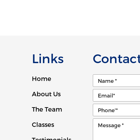
Links
Contac
Home
About Us
The Team
Classes
Testimonials