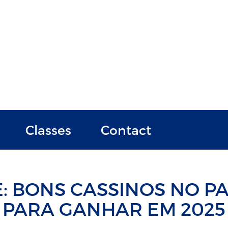
Classes
Contact
: BONS CASSINOS NO P
PARA GANHAR EM 2025