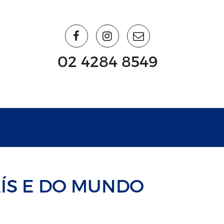
02 4284 8549
AÍS E DO MUNDO