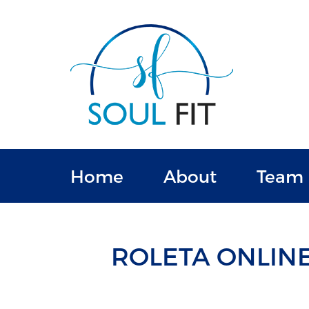
Home
About
Team
ROLETA ONLINE