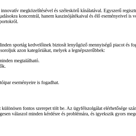
innovatív megközelítésével és széleskörű kínálatával. Egyszerű regisztr
ásokra koncentrál, hanem kaszinójátékaival és élő eseményeivel is von
portokról.
Minden sportág kedvelőinek biztosít lenyűgöző mennyiségű piacot és fog
elsoroljuk azon kategóriákat, melyek a legnépszerűbbek:
minden megtalálható.
ők.
óipar eseményeire is fogadhat.
t különösen fontos szerepet tölt be. Az ügyfélszolgálat elérhetősége szám
ségesen válaszol minden kérdésre és problémára, és igyekszik gyors meg