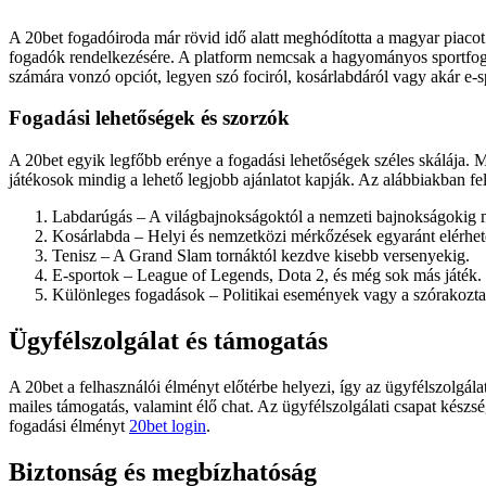
A 20bet fogadóiroda már rövid idő alatt meghódította a magyar piacot 
fogadók rendelkezésére. A platform nemcsak a hagyományos sportfogad
számára vonzó opciót, legyen szó fociról, kosárlabdáról vagy akár e-s
Fogadási lehetőségek és szorzók
A 20bet egyik legfőbb erénye a fogadási lehetőségek széles skálája. 
játékosok mindig a lehető legjobb ajánlatot kapják. Az alábbiakban f
Labdarúgás – A világbajnokságoktól a nemzeti bajnokságokig 
Kosárlabda – Helyi és nemzetközi mérkőzések egyaránt elérhet
Tenisz – A Grand Slam tornáktól kezdve kisebb versenyekig.
E-sportok – League of Legends, Dota 2, és még sok más játék.
Különleges fogadások – Politikai események vagy a szórakoztat
Ügyfélszolgálat és támogatás
A 20bet a felhasználói élményt előtérbe helyezi, így az ügyfélszolgála
mailes támogatás, valamint élő chat. Az ügyfélszolgálati csapat kész
fogadási élményt
20bet login
.
Biztonság és megbízhatóság