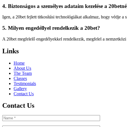
4. Biztonságos a személyes adataim kezelése a 20betné
Igen, a 20bet fejlett titkosítási technológiákat alkalmaz, hogy védje a
5. Milyen engedéllyel rendelkezik a 20bet?
A 20bet megfelelő engedélyekkel rendelkezik, megfelel a nemzetközi
Links
Home
About Us
The Team
Classes
Testimonials
Gallery
Contact Us
Contact Us