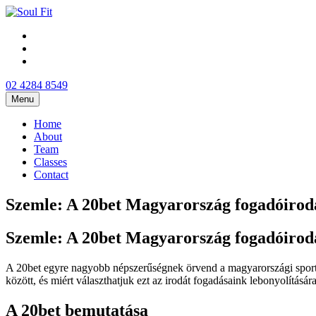
02 4284 8549
Menu
Home
About
Team
Classes
Contact
Szemle: A 20bet Magyarország fogadóiroda
Szemle: A 20bet Magyarország fogadóiroda
A 20bet egyre nagyobb népszerűségnek örvend a magyarországi sportfo
között, és miért választhatjuk ezt az irodát fogadásaink lebonyolítására
A 20bet bemutatása