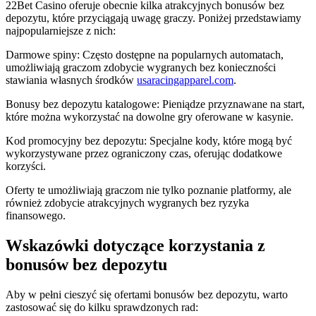
22Bet Casino oferuje obecnie kilka atrakcyjnych bonusów bez
depozytu, które przyciągają uwagę graczy. Poniżej przedstawiamy
najpopularniejsze z nich:
Darmowe spiny: Często dostępne na popularnych automatach,
umożliwiają graczom zdobycie wygranych bez konieczności
stawiania własnych środków
usaracingapparel.com
.
Bonusy bez depozytu katalogowe: Pieniądze przyznawane na start,
które można wykorzystać na dowolne gry oferowane w kasynie.
Kod promocyjny bez depozytu: Specjalne kody, które mogą być
wykorzystywane przez ograniczony czas, oferując dodatkowe
korzyści.
Oferty te umożliwiają graczom nie tylko poznanie platformy, ale
również zdobycie atrakcyjnych wygranych bez ryzyka
finansowego.
Wskazówki dotyczące korzystania z
bonusów bez depozytu
Aby w pełni cieszyć się ofertami bonusów bez depozytu, warto
zastosować się do kilku sprawdzonych rad: