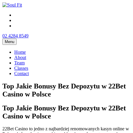
02 4284 8549
Menu
Home
About
Team
Classes
Contact
Top Jakie Bonusy Bez Depozytu w 22Bet
Casino w Polsce
Top Jakie Bonusy Bez Depozytu w 22Bet
Casino w Polsce
22Bet Casino to jedno z najbardziej renomowanych kasyn online w